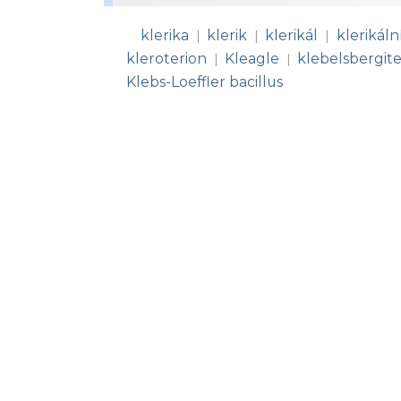
klerika
klerik
klerikál
klerikáln
|
|
|
kleroterion
Kleagle
klebelsbergit
|
|
Klebs-Loeffler bacillus