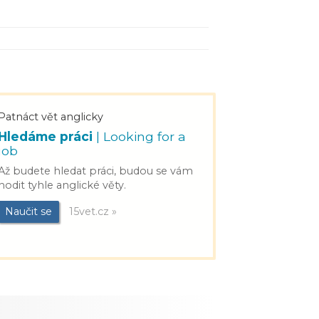
Patnáct vět anglicky
Hledáme práci
| Looking for a
job
Až budete hledat práci, budou se vám
hodit tyhle anglické věty.
Naučit se
15vet.cz »