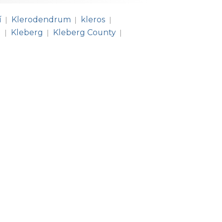
í
Klerodendrum
kleros
|
|
|
e
Kleberg
Kleberg County
|
|
|