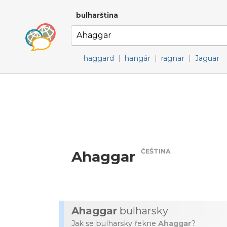
bulharština
haggard
|
hangár
|
ragnar
|
Jaguar
ČEŠTINA
Ahaggar
Ahaggar
bulharsky
Jak se bulharsky řekne
Ahaggar
?