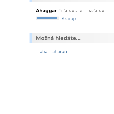
Ahaggar
ČEŠTINA » BULHARŠTINA
Ахагар
Možná hledáte...
aha
aharon
|