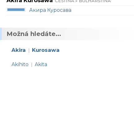
Akira Kurosawa
ČEŠTINA » BULHARŠTINA
Акира Куросава
Možná hledáte...
Akira
Kurosawa
|
Akihito
Akita
|