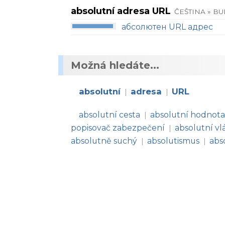
absolutní adresa URL
ČEŠTINA » B
абсолютен URL адрес
Možná hledáte...
absolutní
adresa
URL
|
|
absolutní cesta
absolutní hodnot
|
popisovač zabezpečení
absolutní vl
|
absolutně suchý
absolutismus
abs
|
|