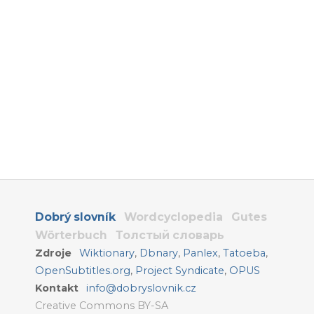
Dobrý slovník
Wordcyclopedia
Gutes
Wörterbuch
Толстый словарь
Zdroje
Wiktionary
,
Dbnary
,
Panlex
,
Tatoeba
,
OpenSubtitles.org
,
Project Syndicate
,
OPUS
Kontakt
info@dobryslovnik.cz
Creative Commons BY-SA