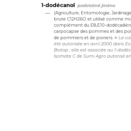
1-dodécanol
podstatné jméno
—
(Agriculture, Entomologie, Jardina
brute C12H26O et utilisé comme moy
complément du E8,E10-dodécadiène-1
carpocapse des pommes et des poir
⋄
de pommiers et de poiriers.
La co
été autorisée en avril 2000 dans E
Biotop ; elle est associée au 1-dod
Isomate C de Sumi Agro autorisé en