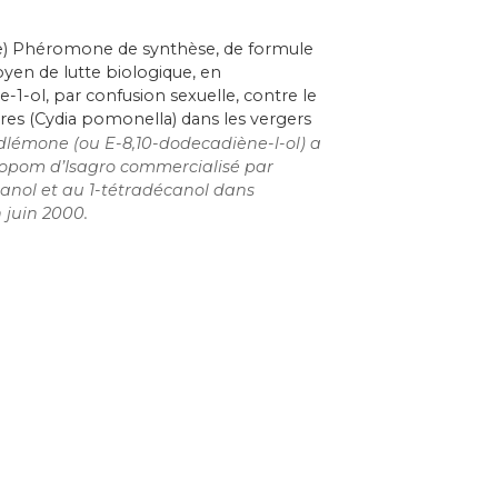
ge) Phéromone de synthèse, de formule
en de lutte biologique, en
-ol, par confusion sexuelle, contre le
es (Cydia pomonella) dans les vergers
dlémone (ou E-8,10-dodecadiène-l-ol) a
copom d’Isagro commercialisé par
écanol et au 1-tétradécanol dans
 juin 2000.