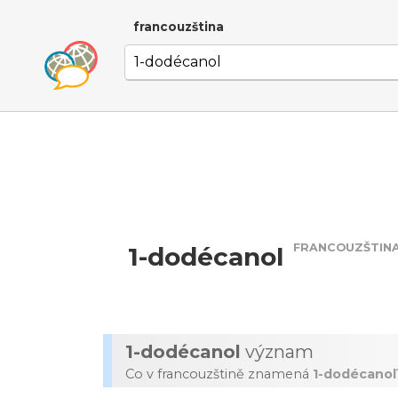
francouzština
FRANCOUZŠTIN
1-dodécanol
1-dodécanol
význam
Co v francouzštině znamená
1-dodécanol