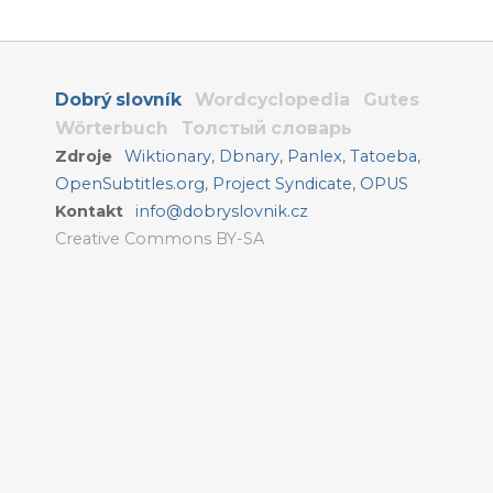
Dobrý slovník
Wordcyclopedia
Gutes
Wörterbuch
Толстый словарь
Zdroje
Wiktionary
,
Dbnary
,
Panlex
,
Tatoeba
,
OpenSubtitles.org
,
Project Syndicate
,
OPUS
Kontakt
info@dobryslovnik.cz
Creative Commons BY-SA