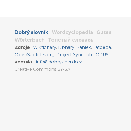
Dobrý slovník
Wordcyclopedia
Gutes
Wörterbuch
Толстый словарь
Zdroje
Wiktionary
,
Dbnary
,
Panlex
,
Tatoeba
,
OpenSubtitles.org
,
Project Syndicate
,
OPUS
Kontakt
info@dobryslovnik.cz
Creative Commons BY-SA