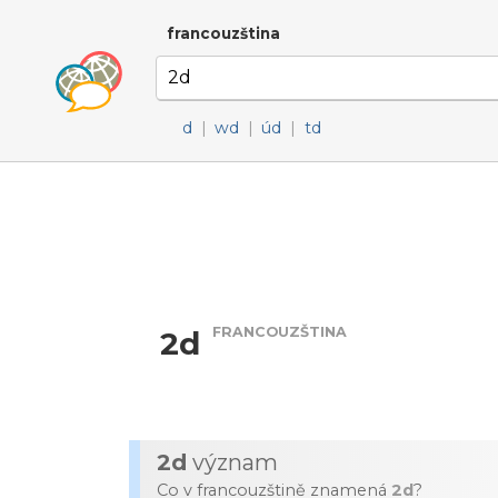
francouzština
d
|
wd
|
úd
|
td
FRANCOUZŠTINA
2d
2d
význam
Co v francouzštině znamená
2d
?