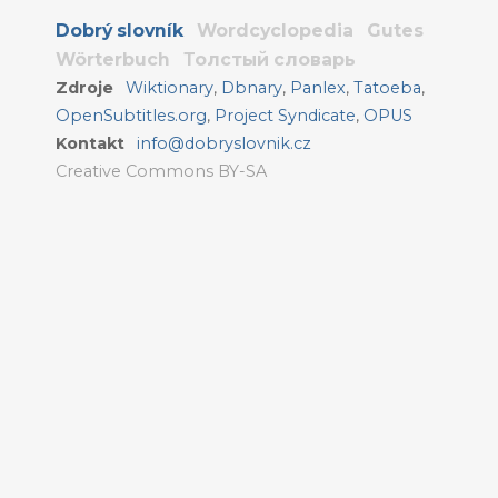
Dobrý slovník
Wordcyclopedia
Gutes
Wörterbuch
Толстый словарь
Zdroje
Wiktionary
,
Dbnary
,
Panlex
,
Tatoeba
,
OpenSubtitles.org
,
Project Syndicate
,
OPUS
Kontakt
info@dobryslovnik.cz
Creative Commons BY-SA