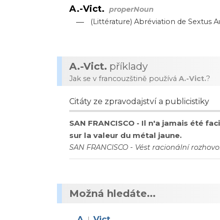
A.-Vict.
properNoun
—
(Littérature) Abréviation de Sextus Au
A.-Vict.
příklady
Jak se v francouzštině používá
A.-Vict.
?
Citáty ze zpravodajství a publicistiky
SAN FRANCISCO - Il n'a jamais été faci
sur la valeur du métal jaune.
SAN FRANCISCO - Vést racionální rozhovo
Možná hledáte...
A
Vict
|