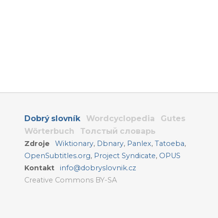
Dobrý slovník
Wordcyclopedia
Gutes
Wörterbuch
Толстый словарь
Zdroje
Wiktionary
,
Dbnary
,
Panlex
,
Tatoeba
,
OpenSubtitles.org
,
Project Syndicate
,
OPUS
Kontakt
info@dobryslovnik.cz
Creative Commons BY-SA