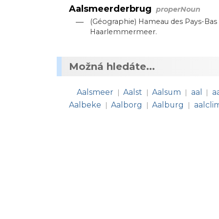
Aalsmeerderbrug
properNoun
—
(Géographie) Hameau des Pays-Bas
Haarlemmermeer.
Možná hledáte...
Aalsmeer
Aalst
Aalsum
aal
a
|
|
|
|
Aalbeke
Aalborg
Aalburg
aalcli
|
|
|