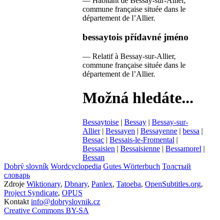
—
Habitant de Bessay-sur-Allier,
commune française située dans le
département de l’Allier.
bessaytois
přídavné jméno
—
Relatif à Bessay-sur-Allier,
commune française située dans le
département de l’Allier.
Možná hledáte...
Bessaytoise
|
Bessay
|
Bessay-sur-
Allier
|
Bessayen
|
Bessayenne
|
bessa
|
Bessac
|
Bessais-le-Fromental
|
Bessaisien
|
Bessaisienne
|
Bessamorel
|
Bessan
Dobrý slovník
Wordcyclopedia
Gutes Wörterbuch
Толстый
словарь
Zdroje
Wiktionary
,
Dbnary
,
Panlex
,
Tatoeba
,
OpenSubtitles.org
,
Project Syndicate
,
OPUS
Kontakt
info@dobryslovnik.cz
Creative Commons BY-SA