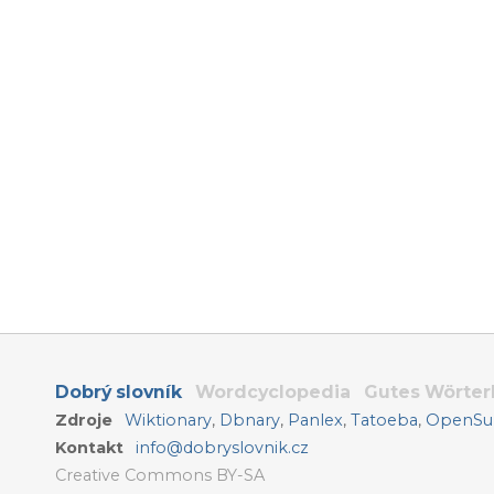
Dobrý slovník
Wordcyclopedia
Gutes Wörte
Zdroje
Wiktionary
,
Dbnary
,
Panlex
,
Tatoeba
,
OpenSub
Kontakt
info@dobryslovnik.cz
Creative Commons BY-SA