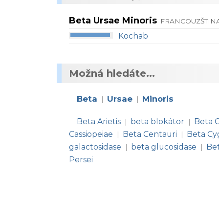
Beta Ursae Minoris
FRANCOUZŠTINA
Kochab
Možná hledáte...
Beta
Ursae
Minoris
|
|
Beta Arietis
beta blokátor
Beta 
|
|
Cassiopeiae
Beta Centauri
Beta Cy
|
|
galactosidase
beta glucosidase
Bet
|
|
Persei