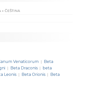
 » ČEŠTINA
Canum Venaticorum
Beta
|
gni
Beta Draconis
beta
|
|
a Leonis
Beta Orionis
Beta
|
|