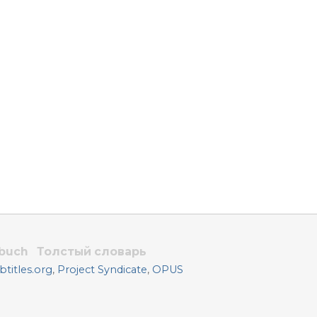
rbuch
Толстый словарь
titles.org
,
Project Syndicate
,
OPUS