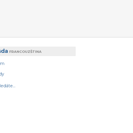
sda
FRANCOUZŠTINA
am
dy
edáte...