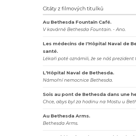
Citáty z filmových titulků
Au Bethesda Fountain Café.
V kavárně Bethesda Fountain. - Ano.
Les médecins de I'Hôpital Naval de B
santé.
Lékaři poté oznámili, že se náš prezident 
L'Hôpital Naval de Bethesda.
Námořní nemocnice Bethesda.
Sois au pont de Bethesda dans une he
Chce, abys byl za hodinu na Mostu u Bet
Au Bethesda Arms.
Bethesda Arms.