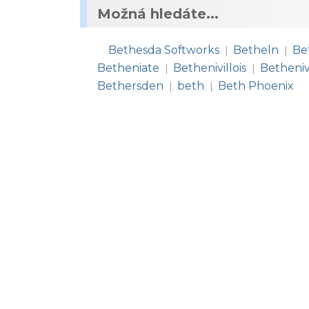
Možná hledáte...
Bethesda Softworks
Betheln
Be
|
|
Betheniate
Bethenivillois
Bethenivi
|
|
Bethersden
beth
Beth Phoenix
|
|