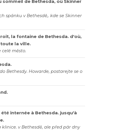
du sommeil de Bethesda, où Skinner
uch spánku v Bethesdě,. kde se Skinner
droit, la fontaine de Bethesda. d'où,
toute la ville.
 celé město.
esda.
 do Bethesdy. Howarde, postarejte se o
and.
été internée à Bethesda. jusqu'à
e.
 klinice. v Bethesdě, ale před pár dny