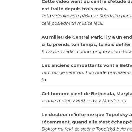
Cette vidéo vient du centre d'étude 
est traité depuis trois mois.
Tato videokazeta přišla ze Střediska por
celé poslední tři měsíce léčil.
Au milieu de Central Park, il y a un en
si tu prends ton temps, tu vois défiler 
Když tam sedíš dlouho, projde kolem tebe
Les anciens combattants vont à Beth
Ten muž je veterán. Tělo bude převezeno
to.
Cet homme vient de Bethesda, Maryl
Tenhle muž je z Bethesdy, v Marylandu.
Le docteur m'informe que Topolsky à 
récemment, quand elle s'est échappé
Doktor mi řekl, že slečna Topolská byla na