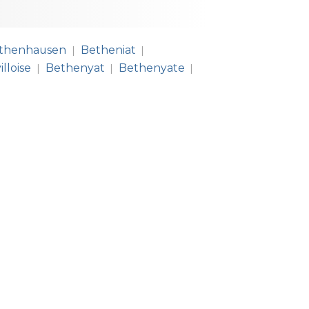
thenhausen
Betheniat
|
|
lloise
Bethenyat
Bethenyate
|
|
|