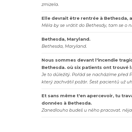
zmizela.
Elle devrait être rentrée à Bethesda, a
Měla by se vrátit do Bethesdy, tam se o 
Bethesda, Maryland.
Bethesda, Maryland.
Nous sommes devant l'incendie tragiqu
Bethesda. où six patients ont trouvé l
Je to důležitý. Pořád se nacházíme před 
který zachvátil požár. Šest pacientů už uh
Et sans même t'en apercevoir, tu trav
données à Bethesda.
Zanedlouho budeš u něho pracovat. něja