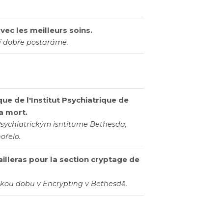
vec les meilleurs soins.
ní dobře postaráme.
e de l'Institut Psychiatrique de
a mort.
Psychiatrickým isntitume Bethesda,
ořelo.
ailleras pour la section cryptage de
kou dobu v Encrypting v Bethesdě.