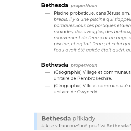
Bethesda
properNoun
—
Piscine probatique, dans Jérusalem.
brebis, il y a une piscine qui s’app
portiques.Sous ces portiques étai
malades, des aveugles, des boiteux,
mouvement de l’eau ;car un ange 
piscine, et agitait l’eau ; et celui 
l’eau avait été agitée était guéri, q
Bethesda
properNoun
—
(Géographie) Village et communauté 
unitaire de Pembrokeshire.
—
(Géographie) Ville et communauté du 
unitaire de Gwynedd.
Bethesda
příklady
Jak se v francouzštině používá
Bethesda
?