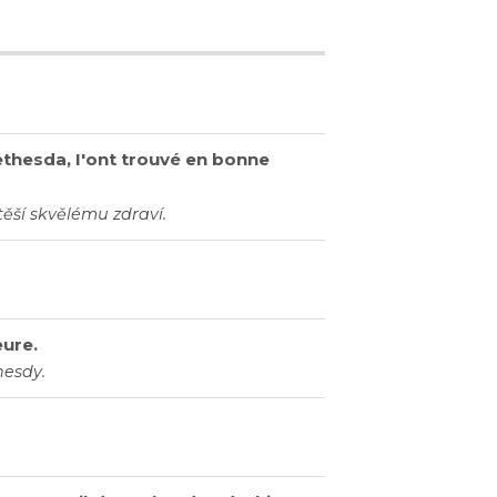
ethesda, I'ont trouvé en bonne
těší skvělému zdraví.
ure.
hesdy.