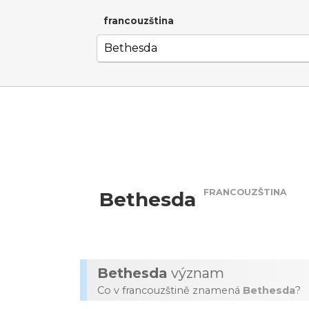
francouzština
FRANCOUZŠTINA
Bethesda
Bethesda
význam
Co v francouzštině znamená
Bethesda
?