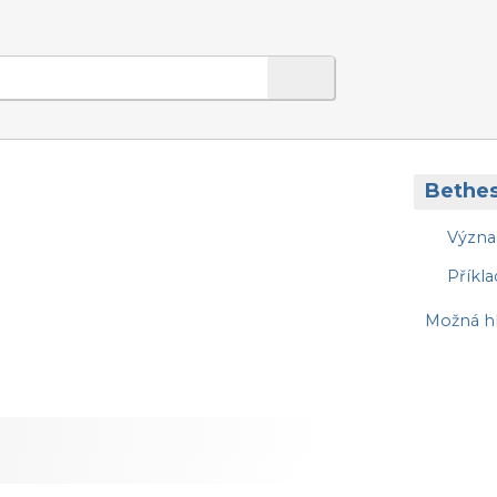
Bethe
Význ
Příkla
Možná hl