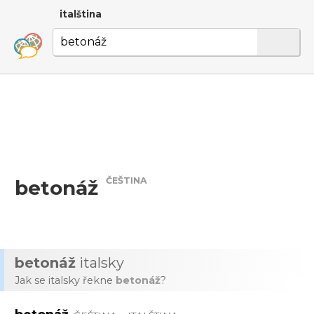
italština
ČEŠTINA
betonáž
betonáž
italsky
Jak se italsky řekne
betonáž
?