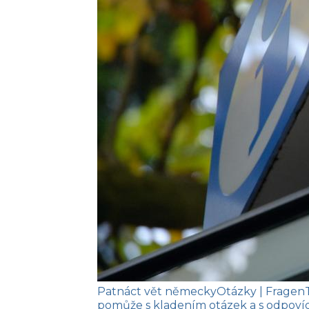
Patnáct vět německy
Otázky
| Fragen
pomůže s kladením otázek a s odpoví