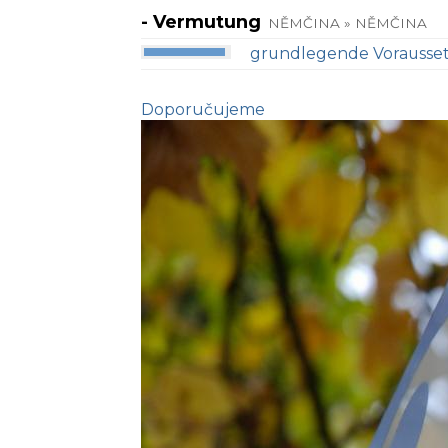
- Vermutung
NĚMČINA » NĚMČINA
grundlegende Vorausse
Doporučujeme