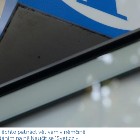
Těchto patnáct vět vám v němčině
dáním na ně.
Naučit se
15vet.cz »