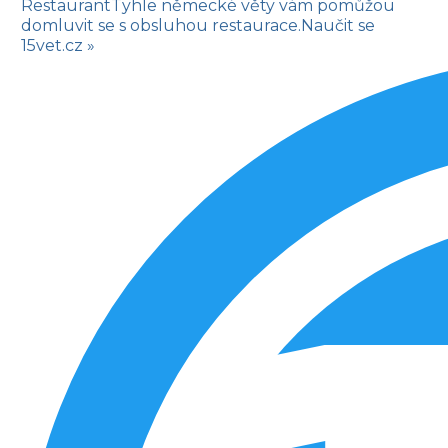
Restaurant
Tyhle německé věty vám pomůžou
domluvit se s obsluhou restaurace.
Naučit se
15vet.cz »