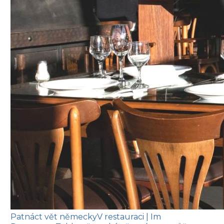
Patnáct vět německy
V restauraci
| Im