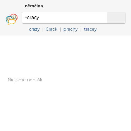
němčina
crazy
|
Crack
|
prachy
|
tracey
Nic jsme nenašli.