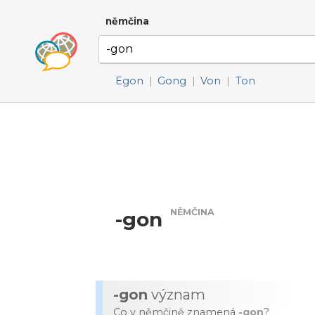
němčina
Egon
|
Gong
|
Von
|
Ton
NĚMČINA
-gon
-gon
význam
Co v němčině znamená
-gon
?