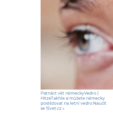
Patnáct vět německy
Vedro
|
Hitze
Takhle si můžete německy
postěžovat na letní vedro.
Naučit
se
15vet.cz »