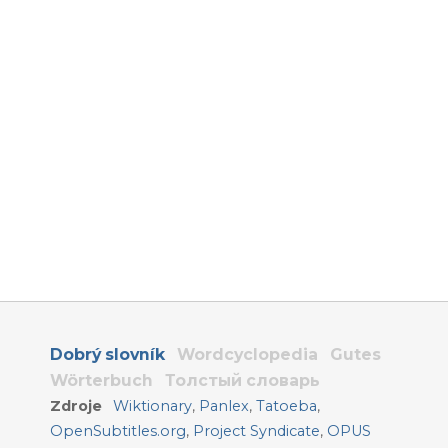
Dobrý slovník
Wordcyclopedia
Gutes
Wörterbuch
Толстый словарь
Zdroje
Wiktionary
,
Panlex
,
Tatoeba
,
OpenSubtitles.org
,
Project Syndicate
,
OPUS