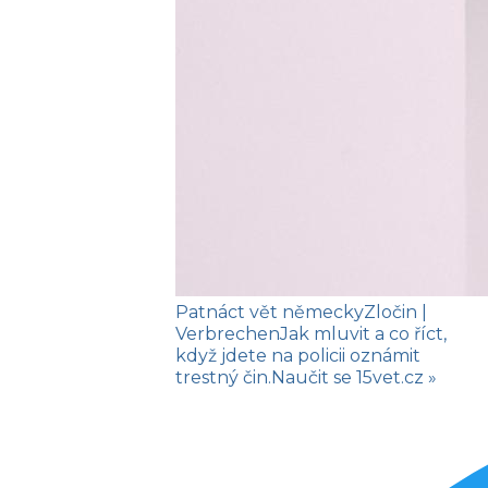
Patnáct vět německy
Zločin
|
Verbrechen
Jak mluvit a co říct,
když jdete na policii oznámit
trestný čin.
Naučit se
15vet.cz »