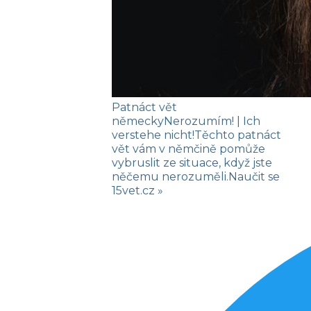
Patnáct vět
německy
Nerozumím!
| Ich
verstehe nicht!
Těchto patnáct
vět vám v němčině pomůže
vybruslit ze situace, když jste
něčemu nerozuměli.
Naučit se
15vet.cz »