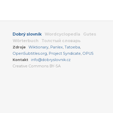
Dobrý slovník
Wordcyclopedia
Gutes
Wörterbuch
Толстый словарь
Zdroje
Wiktionary
,
Panlex
,
Tatoeba
,
OpenSubtitles.org
,
Project Syndicate
,
OPUS
Kontakt
info@dobryslovnik.cz
Creative Commons BY-SA