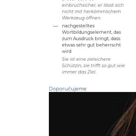
einbruchsicher, er lässt sich
nicht mit herkömmlichem
Werkzeug öffnen.
—
nachgestelltes
Wortbildungselement, das
zum Ausdruck bringt, dass
etwas sehr gut beherrscht
wird
Sie ist eine zielsichere
Schützin, sie trifft so gut wie
immer das Ziel.
Doporučujeme