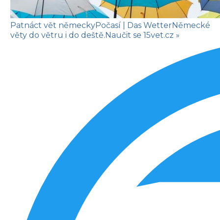
Patnáct vět německy
Počasí
| Das Wetter
Německé
věty do větru i do deště.
Naučit se
15vet.cz »