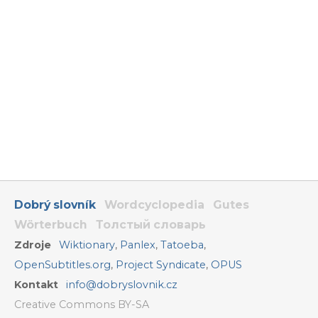
Dobrý slovník
Wordcyclopedia
Gutes
Wörterbuch
Толстый словарь
Zdroje
Wiktionary
,
Panlex
,
Tatoeba
,
OpenSubtitles.org
,
Project Syndicate
,
OPUS
Kontakt
info@dobryslovnik.cz
Creative Commons BY-SA