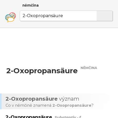
němčina
NĚMČINA
2-Oxopropansäure
2-Oxopropansäure
význam
Co v němčině znamená
2-Oxopropansäure
?
2-Oxopropansäure
Substantiv · f