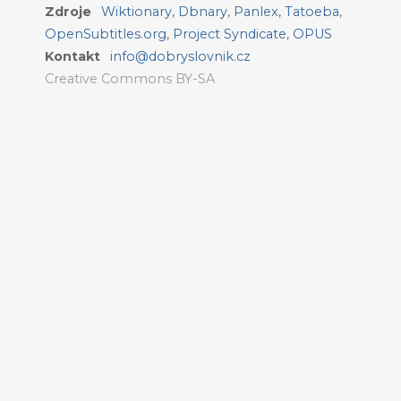
Zdroje
Wiktionary
,
Dbnary
,
Panlex
,
Tatoeba
,
OpenSubtitles.org
,
Project Syndicate
,
OPUS
Kontakt
info@dobryslovnik.cz
Creative Commons BY-SA