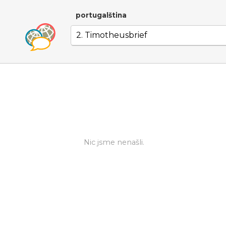
portugalština
Nic jsme nenašli.