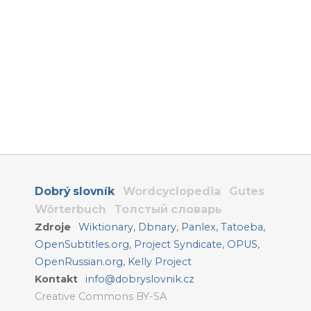
Dobrý slovník
Wordcyclopedia
Gutes
Wörterbuch
Толстый словарь
Zdroje
Wiktionary
,
Dbnary
,
Panlex
,
Tatoeba
,
OpenSubtitles.org
,
Project Syndicate
,
OPUS
,
OpenRussian.org
,
Kelly Project
Kontakt
info@dobryslovnik.cz
Creative Commons BY-SA