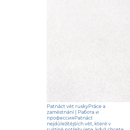
Patnáct vět rusky
Práce a
zaměstnání
| Работа и
профессия
Patnáct
nejdůležitějších vět, které v
ruštině potřebujete, když chcete