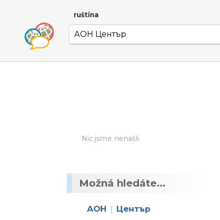
ruština
Nic jsme nenašli.
Možná hledáte...
АОН
Център
|