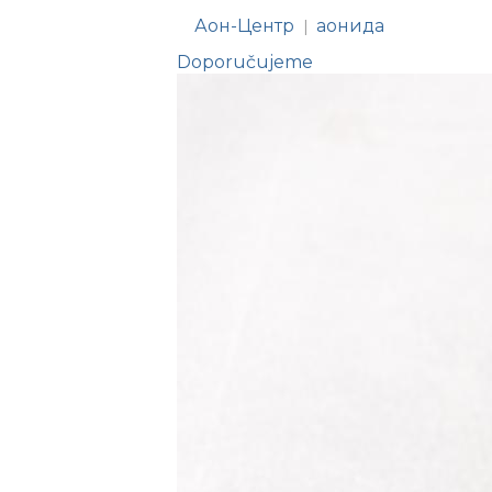
Аон-Центр
аонида
|
Doporučujeme