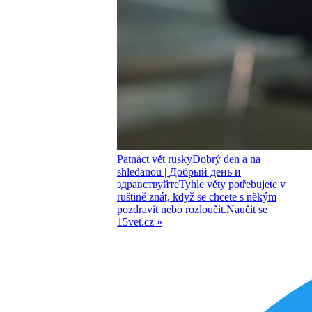
Patnáct vět rusky
Dobrý den a na
shledanou
| Добрый день и
здравствуйте
Tyhle věty potřebujete v
ruštině znát, když se chcete s někým
pozdravit nebo rozloučit.
Naučit se
15vet.cz »