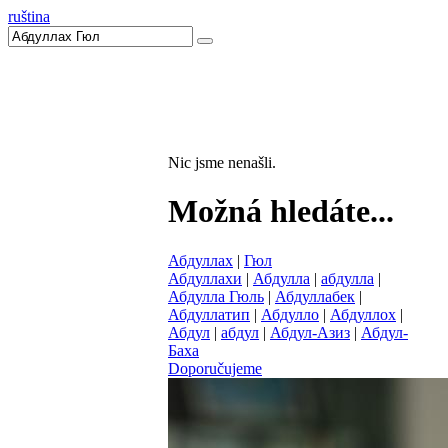
ruština
Nic jsme nenašli.
Možná hledáte...
Абдуллах
|
Гюл
Абдуллахи
|
Абдулла
|
абдулла
|
Абдулла Гюль
|
Абдуллабек
|
Абдуллатип
|
Абдулло
|
Абдуллох
|
Абдул
|
абдул
|
Абдул-Азиз
|
Абдул-
Баха
Doporučujeme