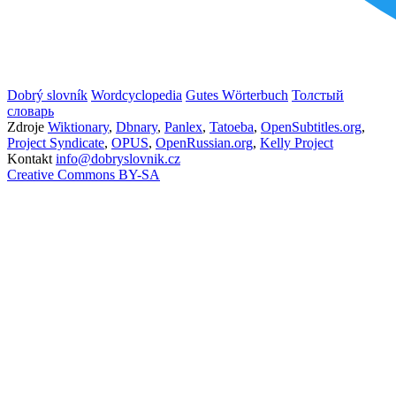
Dobrý slovník
Wordcyclopedia
Gutes Wörterbuch
Толстый
словарь
Zdroje
Wiktionary
,
Dbnary
,
Panlex
,
Tatoeba
,
OpenSubtitles.org
,
Project Syndicate
,
OPUS
,
OpenRussian.org
,
Kelly Project
Kontakt
info@dobryslovnik.cz
Creative Commons BY-SA