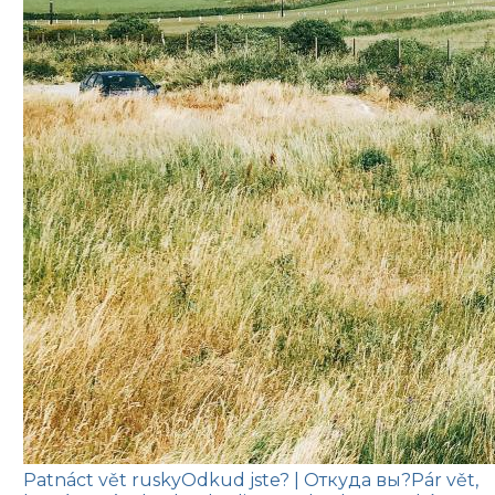
Patnáct vět rusky
Odkud jste?
| Откуда вы?
Pár vět,