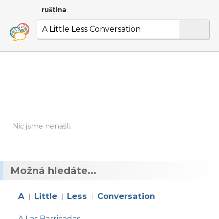
ruština
Nic jsme nenašli.
Možná hledáte...
A
Little
Less
Conversation
|
|
|
A Las Barricadas