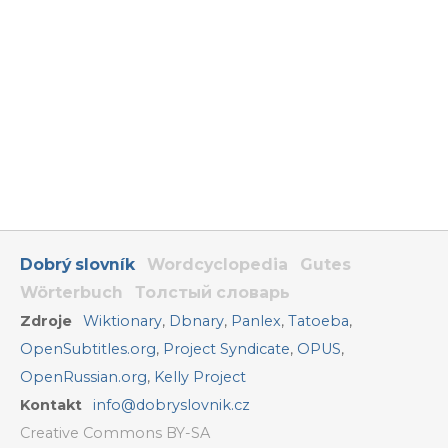
Dobrý slovník
Wordcyclopedia
Gutes
Wörterbuch
Толстый словарь
Zdroje
Wiktionary
,
Dbnary
,
Panlex
,
Tatoeba
,
OpenSubtitles.org
,
Project Syndicate
,
OPUS
,
OpenRussian.org
,
Kelly Project
Kontakt
info@dobryslovnik.cz
Creative Commons BY-SA