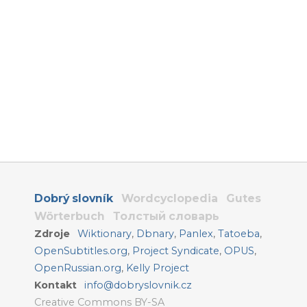
Dobrý slovník
Wordcyclopedia
Gutes
Wörterbuch
Толстый словарь
Zdroje
Wiktionary
,
Dbnary
,
Panlex
,
Tatoeba
,
OpenSubtitles.org
,
Project Syndicate
,
OPUS
,
OpenRussian.org
,
Kelly Project
Kontakt
info@dobryslovnik.cz
Creative Commons BY-SA