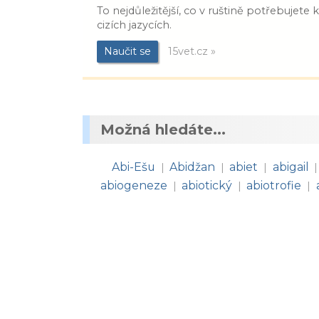
To nejdůležitější, co v ruštině potřebujete
cizích jazycích.
Naučit se
15vet.cz »
Možná hledáte...
Abi-Ešu
Abidžan
abiet
abigail
|
|
|
|
abiogeneze
abiotický
abiotrofie
|
|
|