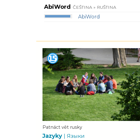
AbiWord
ČEŠTINA » RUŠTINA
AbiWord
Patnáct vět rusky
Jazyky
| Языки