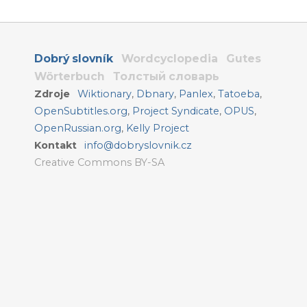
Dobrý slovník
Wordcyclopedia
Gutes
Wörterbuch
Толстый словарь
Zdroje
Wiktionary
,
Dbnary
,
Panlex
,
Tatoeba
,
OpenSubtitles.org
,
Project Syndicate
,
OPUS
,
OpenRussian.org
,
Kelly Project
Kontakt
info@dobryslovnik.cz
Creative Commons BY-SA