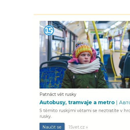
Patnáct vět rusky
Autobusy, tramvaje a metro
| Ав
S těmito ruskými větami se neztratíte v h
rusky.
Naučit se
15vet.cz »