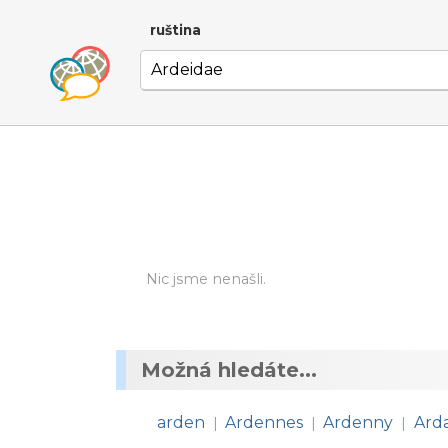
ruština
Nic jsme nenašli.
Možná hledáte...
arden
Ardennes
Ardenny
Ard
|
|
|