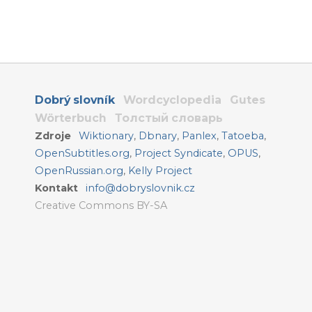
Dobrý slovník
Wordcyclopedia
Gutes
Wörterbuch
Толстый словарь
Zdroje
Wiktionary
,
Dbnary
,
Panlex
,
Tatoeba
,
OpenSubtitles.org
,
Project Syndicate
,
OPUS
,
OpenRussian.org
,
Kelly Project
Kontakt
info@dobryslovnik.cz
Creative Commons BY-SA