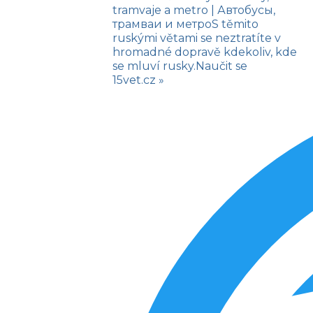
tramvaje a metro
| Автобусы,
трамваи и метро
S těmito
ruskými větami se neztratíte v
hromadné dopravě kdekoliv, kde
se mluví rusky.
Naučit se
15vet.cz »