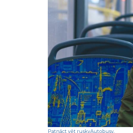
Patnáct vět rusky
Autobusy,