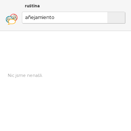
ruština
Nic jsme nenašli.