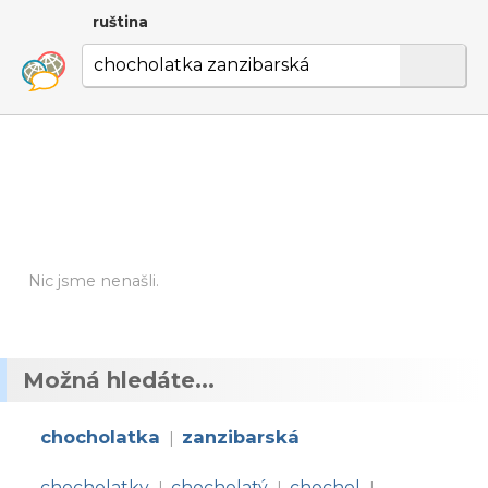
ruština
Nic jsme nenašli.
Možná hledáte...
chocholatka
zanzibarská
|
chocholatky
chocholatý
chochol