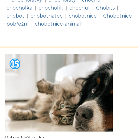
|
|
|
chocholka
chocholík
chochul
Chobits
|
|
|
|
chobot
chobotnatec
chobotnice
Chobotnice
|
|
|
pobřežní
chobotnice-animal
|
Patnáct vět rusky