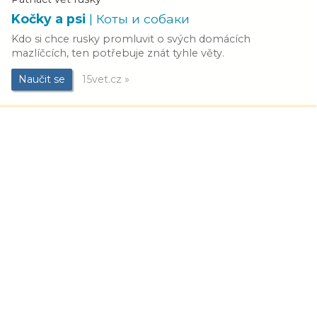
Kočky a psi
| Коты и собаки
Kdo si chce rusky promluvit o svých domácích
mazlíčcích, ten potřebuje znát tyhle věty.
Naučit se
15vet.cz »