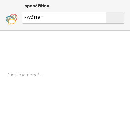
spanělština
Nic jsme nenašli.