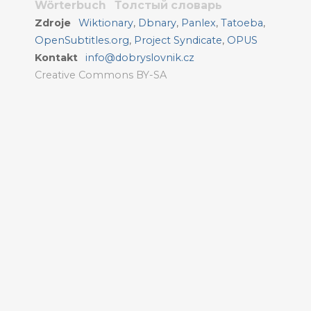
Wörterbuch
Толстый словарь
Zdroje
Wiktionary
,
Dbnary
,
Panlex
,
Tatoeba
,
OpenSubtitles.org
,
Project Syndicate
,
OPUS
Kontakt
info@dobryslovnik.cz
Creative Commons BY-SA