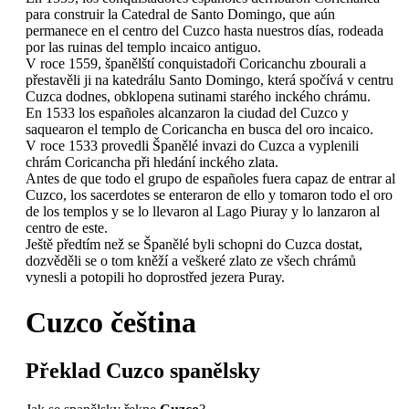
para construir la Catedral de Santo Domingo, que aún
permanece en el centro del Cuzco hasta nuestros días, rodeada
por las ruinas del templo incaico antiguo.
V roce 1559, španělští conquistadoři Coricanchu zbourali a
přestavěli ji na katedrálu Santo Domingo, která spočívá v centru
Cuzca dodnes, obklopena sutinami starého inckého chrámu.
En 1533 los españoles alcanzaron la ciudad del Cuzco y
saquearon el templo de Coricancha en busca del oro incaico.
V roce 1533 provedli Španělé invazi do Cuzca a vyplenili
chrám Coricancha při hledání inckého zlata.
Antes de que todo el grupo de españoles fuera capaz de entrar al
Cuzco, los sacerdotes se enteraron de ello y tomaron todo el oro
de los templos y se lo llevaron al Lago Piuray y lo lanzaron al
centro de este.
Ještě předtím než se Španělé byli schopni do Cuzca dostat,
dozvěděli se o tom kněží a veškeré zlato ze všech chrámů
vynesli a potopili ho doprostřed jezera Puray.
Cuzco
čeština
Překlad
Cuzco
spanělsky