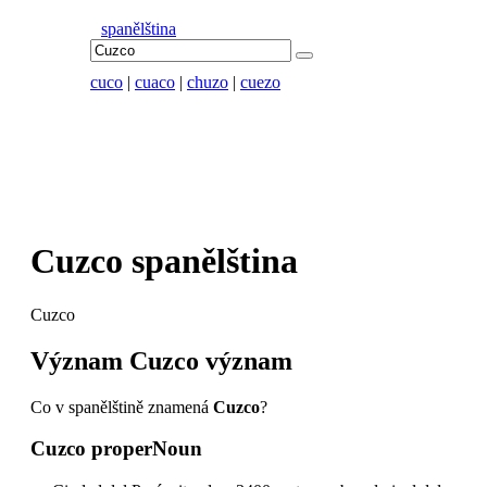
spanělština
cuco
|
cuaco
|
chuzo
|
cuezo
Cuzco
spanělština
Cuzco
Význam
Cuzco
význam
Co v spanělštině znamená
Cuzco
?
Cuzco
properNoun