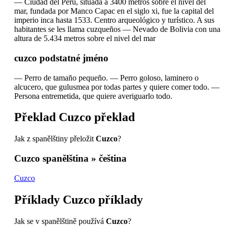
—
Ciudad del Perú, situada a 3400 metros sobre el nivel del
mar, fundada por Manco Capac en el siglo xi, fue la capital del
imperio inca hasta 1533. Centro arqueológico y turístico. A sus
habitantes se les llama cuzqueños
—
Nevado de Bolivia con una
altura de 5.434 metros sobre el nivel del mar
cuzco
podstatné jméno
—
Perro de tamaño pequeño.
—
Perro goloso, laminero o
alcucero, que gulusmea por todas partes y quiere comer todo.
—
Persona entremetida, que quiere averiguarlo todo.
Překlad
Cuzco
překlad
Jak z spanělštiny přeložit
Cuzco
?
Cuzco
spanělština » čeština
Cuzco
Příklady
Cuzco
příklady
Jak se v spanělštině používá
Cuzco
?