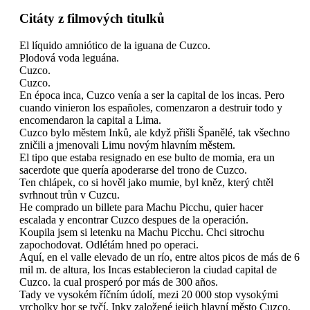
Citáty z filmových titulků
El líquido amniótico de la iguana de Cuzco.
Plodová voda leguána.
Cuzco.
Cuzco.
En época inca, Cuzco venía a ser la capital de los incas. Pero
cuando vinieron los españoles, comenzaron a destruir todo y
encomendaron la capital a Lima.
Cuzco bylo městem Inků, ale když přišli Španělé, tak všechno
zničili a jmenovali Limu novým hlavním městem.
El tipo que estaba resignado en ese bulto de momia, era un
sacerdote que quería apoderarse del trono de Cuzco.
Ten chlápek, co si hověl jako mumie, byl kněz, který chtěl
svrhnout trůn v Cuzcu.
He comprado un billete para Machu Picchu, quier hacer
escalada y encontrar Cuzco despues de la operación.
Koupila jsem si letenku na Machu Picchu. Chci sitrochu
zapochodovat. Odlétám hned po operaci.
Aquí, en el valle elevado de un río, entre altos picos de más de 6
mil m. de altura, los Incas establecieron la ciudad capital de
Cuzco. la cual prosperó por más de 300 años.
Tady ve vysokém říčním údolí, mezi 20 000 stop vysokými
vrcholky hor se tyčí, Inky založené jejich hlavní město Cuzco,