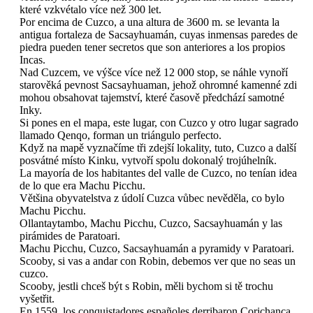
které vzkvétalo více než 300 let.
Por encima de Cuzco, a una altura de 3600 m. se levanta la
antigua fortaleza de Sacsayhuamán, cuyas inmensas paredes de
piedra pueden tener secretos que son anteriores a los propios
Incas.
Nad Cuzcem, ve výšce více než 12 000 stop, se náhle vynoří
starověká pevnost Sacsayhuaman, jehož ohromné kamenné zdi
mohou obsahovat tajemství, které časově předchází samotné
Inky.
Si pones en el mapa, este lugar, con Cuzco y otro lugar sagrado
llamado Qenqo, forman un triángulo perfecto.
Když na mapě vyznačíme tři zdejší lokality, tuto, Cuzco a další
posvátné místo Kinku, vytvoří spolu dokonalý trojúhelník.
La mayoría de los habitantes del valle de Cuzco, no tenían idea
de lo que era Machu Picchu.
Většina obyvatelstva z údolí Cuzca vůbec nevěděla, co bylo
Machu Picchu.
Ollantaytambo, Machu Picchu, Cuzco, Sacsayhuamán y las
pirámides de Paratoari.
Machu Picchu, Cuzco, Sacsayhuamán a pyramidy v Paratoari.
Scooby, si vas a andar con Robin, debemos ver que no seas un
cuzco.
Scooby, jestli chceš být s Robin, měli bychom si tě trochu
vyšetřit.
En 1559, los conquistadores españoles derribaron Corichanca