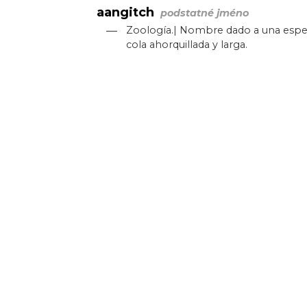
aangitch
podstatné jméno
—
Zoología.| Nombre dado a una especi
cola ahorquillada y larga.