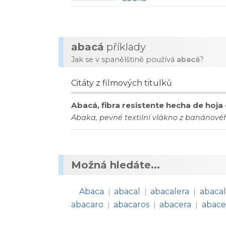
abacá
příklady
Jak se v spanělštině používá
abacá
?
Citáty z filmových titulků
Abacá, fibra resistente hecha de hoja
Abaka, pevné textilní vlákno z banánového
Možná hledáte...
Abaca
abacal
abacalera
abaca
|
|
|
abacaro
abacaros
abacera
abace
|
|
|