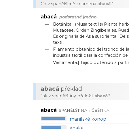
Co v spanělštině znamená
abacá
?
abacá
podstatné jméno
—
Botánica.| (Musa textilis) Planta he
Musaceae, Orden Zingiberales. Puede
Es originaria de Asia suroriental. De
textil.
—
Filamento obtenido del tronco de l
industria textil para la confección de 
—
Vestimenta.| Tejido obtenido a part
abacá
překlad
Jak z spanělštiny přeložit
abacá
?
abacá
SPANĚLŠTINA » ČEŠTINA
manilské konopí
abaka