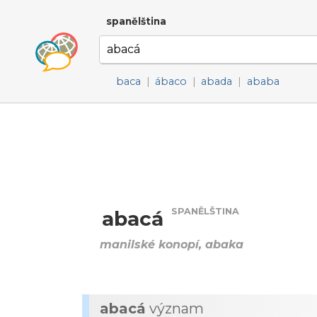
spanělština
baca
|
ábaco
|
abada
|
ababa
SPANĚLŠTINA
abacá
manilské konopí, abaka
abacá
význam