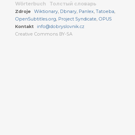
Wörterbuch
Толстый словарь
Zdroje
Wiktionary
,
Dbnary
,
Panlex
,
Tatoeba
,
OpenSubtitles.org
,
Project Syndicate
,
OPUS
Kontakt
info@dobryslovnik.cz
Creative Commons BY-SA