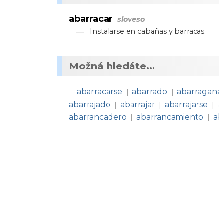
abarracar
sloveso
—
Instalarse en cabañas y barracas.
Možná hledáte...
abarracarse
abarrado
abarragan
|
|
abarrajado
abarrajar
abarrajarse
|
|
|
abarrancadero
abarrancamiento
a
|
|