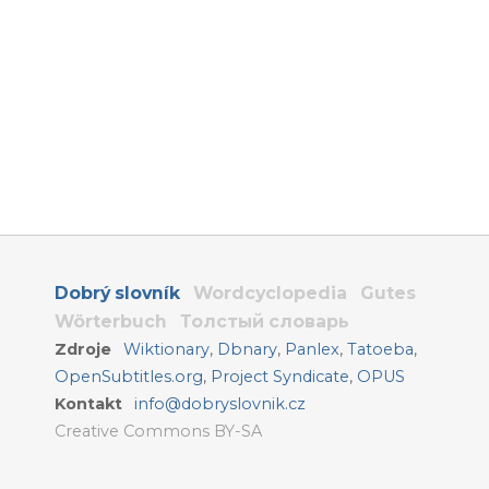
Dobrý slovník
Wordcyclopedia
Gutes
Wörterbuch
Толстый словарь
Zdroje
Wiktionary
,
Dbnary
,
Panlex
,
Tatoeba
,
OpenSubtitles.org
,
Project Syndicate
,
OPUS
Kontakt
info@dobryslovnik.cz
Creative Commons BY-SA