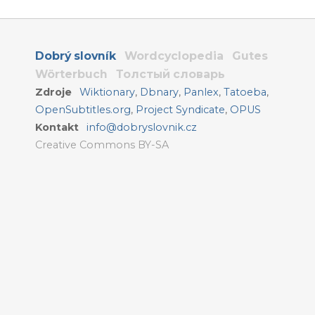
Dobrý slovník
Wordcyclopedia
Gutes
Wörterbuch
Толстый словарь
Zdroje
Wiktionary
,
Dbnary
,
Panlex
,
Tatoeba
,
OpenSubtitles.org
,
Project Syndicate
,
OPUS
Kontakt
info@dobryslovnik.cz
Creative Commons BY-SA