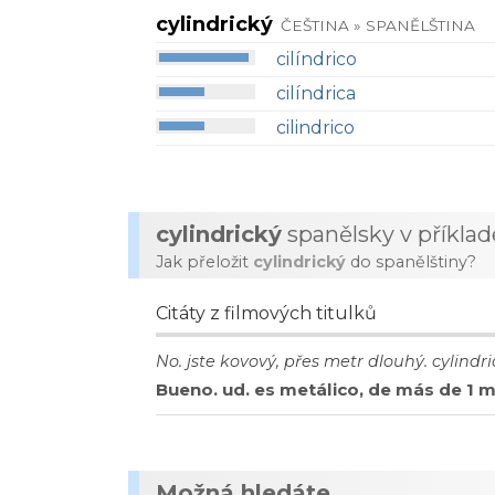
cylindrický
ČEŠTINA » SPANĚLŠTINA
cilíndrico
cilíndrica
cilindrico
cylindrický
spanělsky v příkla
Jak přeložit
cylindrický
do spanělštiny?
Citáty z filmových titulků
No. jste kovový, přes metr dlouhý. cylindri
Bueno. ud. es metálico, de más de 1 me
Možná hledáte...