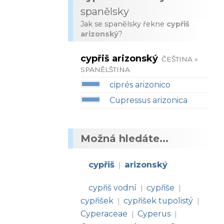
spanělsky
Jak se spanělsky řekne
cypřiš
arizonský
?
cypřiš arizonský
ČEŠTINA »
SPANĚLŠTINA
ciprés arizonico
Cupressus arizonica
Možná hledáte...
cypřiš
arizonský
|
cypřiš vodní
cypřiše
|
|
cypřišek
cypřišek tupolistý
|
|
Cyperaceae
Cyperus
|
|