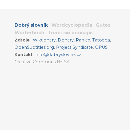
Dobrý slovník
Wordcyclopedia
Gutes
Wörterbuch
Толстый словарь
Zdroje
Wiktionary
,
Dbnary
,
Panlex
,
Tatoeba
,
OpenSubtitles.org
,
Project Syndicate
,
OPUS
Kontakt
info@dobryslovnik.cz
Creative Commons BY-SA