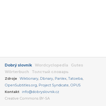
Dobrý slovník
Wordcyclopedia
Gutes
Wörterbuch
Толстый словарь
Zdroje
Wiktionary
,
Dbnary
,
Panlex
,
Tatoeba
,
OpenSubtitles.org
,
Project Syndicate
,
OPUS
Kontakt
info@dobryslovnik.cz
Creative Commons BY-SA