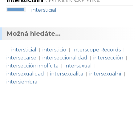
intersticiální
ČEŠTINA » SPANĚLŠTINA
intersticial
Možná hledáte...
intersticial
intersticio
Interscope Records
|
|
|
intersecarse
interseccionalidad
intersección
|
|
|
intersección implícita
intersexual
|
|
intersexualidad
intersexualita
intersexuální
|
|
|
intersiembra