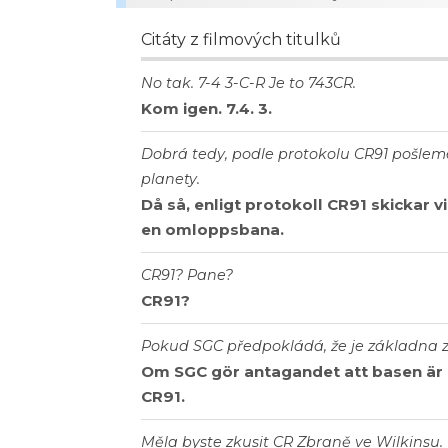
Citáty z filmových titulků
No tak. 7-4 3-C-R Je to 743CR.
Kom igen. 7.4. 3.
Dobrá tedy, podle protokolu CR91 pošleme
planety.
Då så, enligt protokoll CR91 skickar v
en omloppsbana.
CR91? Pane?
CR91?
Pokud SGC předpokládá, že je základna zt
Om SGC gör antagandet att basen är f
CR91.
Měla byste zkusit CR Zbraně ve Wilkinsu.