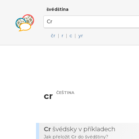
švédština
čr
|
r
|
c
|
yr
ČEŠTINA
cr
Cr
švédsky v příkladech
Jak přeložit
Cr
do švédštiny?