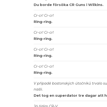
Du borde försöka CR Guns i Wilkins.
Cr-cr! Cr-cr!
Ring-ring.
Cr-cr! Cr-cr!
Ring-ring.
Cr-cr! Cr-cr!
Ring-ring.
Cr-cr! Cr-cr!
Ring-ring.
V případě bostonských útočníků trvalo su
našli.
Det tog en superdator tre dagar att 
Já řídím CR-V.