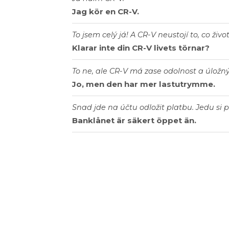
Jag kör en CR-V.
To jsem celý já! A CR-V neustojí to, co živo
Klarar inte din CR-V livets törnar?
To ne, ale CR-V má zase odolnost a úložný
Jo, men den har mer lastutrymme.
Snad jde na účtu odložit platbu. Jedu si 
Banklånet är säkert öppet än.