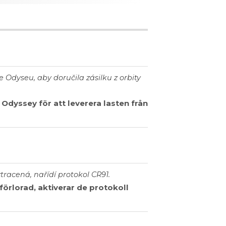
 Odyseu, aby doručila zásilku z orbity
i Odyssey för att leverera lasten från
racená, nařídí protokol CR91.
örlorad, aktiverar de protokoll