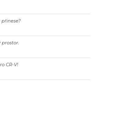
t přinese?
 prostor.
pro CR-V!