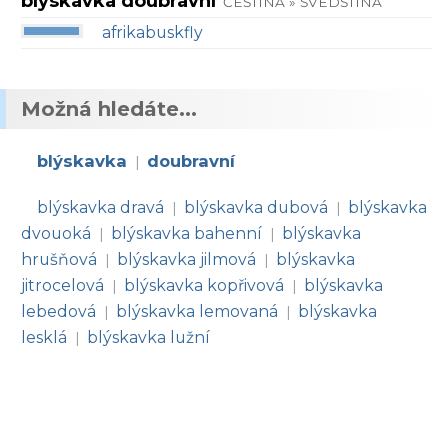
blýskavka doubravní
ČEŠTINA » ŠVÉDŠTINA
afrikabuskfly
Možná hledáte...
blýskavka
doubravní
|
blýskavka dravá
blýskavka dubová
blýskavka
|
|
dvouoká
blýskavka bahenní
blýskavka
|
|
hrušňová
blýskavka jilmová
blýskavka
|
|
jitrocelová
blýskavka kopřivová
blýskavka
|
|
lebedová
blýskavka lemovaná
blýskavka
|
|
lesklá
blýskavka lužní
|