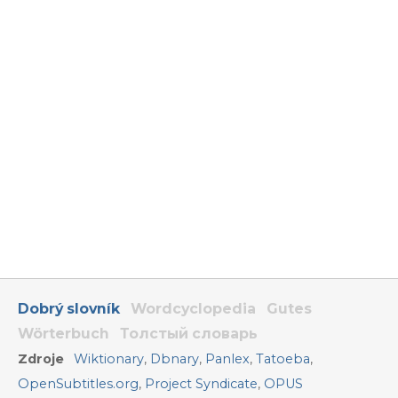
Dobrý slovník
Wordcyclopedia
Gutes
Wörterbuch
Толстый словарь
Zdroje
Wiktionary
,
Dbnary
,
Panlex
,
Tatoeba
,
OpenSubtitles.org
,
Project Syndicate
,
OPUS