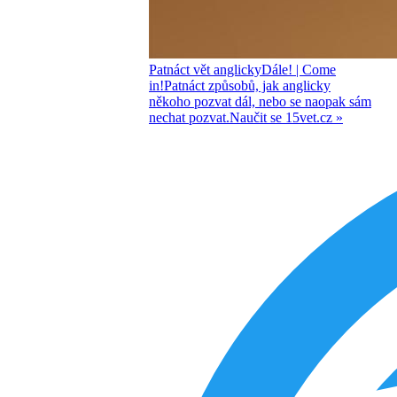
Patnáct vět anglicky
Dále!
| Come
in!
Patnáct způsobů, jak anglicky
někoho pozvat dál, nebo se naopak sám
nechat pozvat.
Naučit se
15vet.cz »