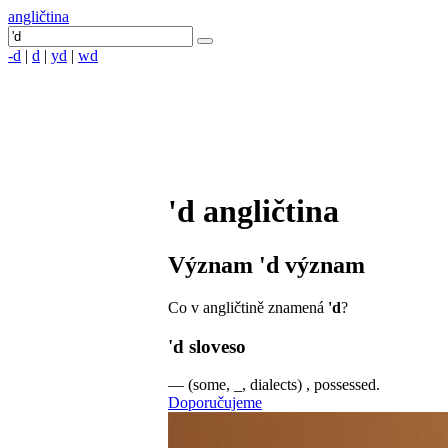
angličtina
-d
|
d
|
yd
|
wd
'd
angličtina
Význam
'd
význam
Co v angličtině znamená
'd
?
'd
sloveso
—
(some, _, dialects) , possessed.
Doporučujeme