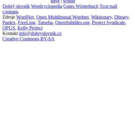
have
|
would
Dobrý slovník
Wordcyclopedia
Gutes Wörterbuch
Толстый
словарь
Zdroje
WordNet
,
Open Multilingual Wordnet
,
Wiktionary
,
Dbnary
,
Panlex
,
FreeLing
,
Tatoeba
,
OpenSubtitles.org
,
Project Syndicate
,
OPUS
,
Kelly Project
Kontakt
info@dobryslovnik.cz
Creative Commons BY-SA