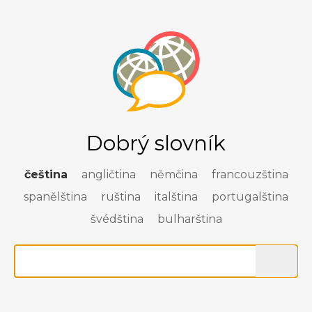
Dobrý slovník
čeština
angličtina
němčina
francouzština
spanělština
ruština
italština
portugalština
švédština
bulharština