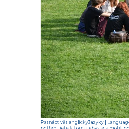
Patnáct vět anglicky
Jazyky
| Languag
potřebujete k tomu, abyste si mohli po