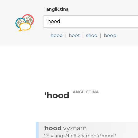
angličtina
hood
|
hoot
|
shoo
|
hoop
ANGLIČTINA
'hood
'hood
význam
Co v angličtině znamená
'hood
?