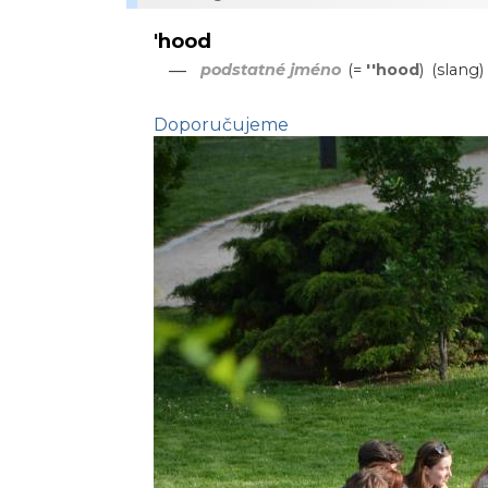
'hood
—
podstatné jméno
(=
''hood
)
(slang
Doporučujeme