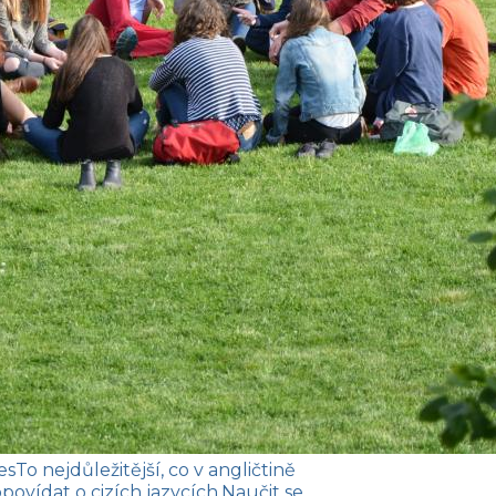
es
To nejdůležitější, co v angličtině
povídat o cizích jazycích.
Naučit se