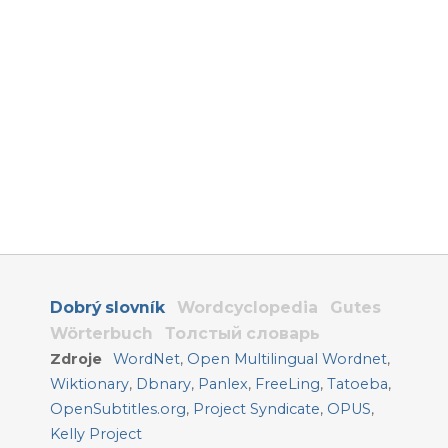
Dobrý slovník
Wordcyclopedia
Gutes
Wörterbuch
Толстый словарь
Zdroje
WordNet
,
Open Multilingual Wordnet
,
Wiktionary
,
Dbnary
,
Panlex
,
FreeLing
,
Tatoeba
,
OpenSubtitles.org
,
Project Syndicate
,
OPUS
,
Kelly Project