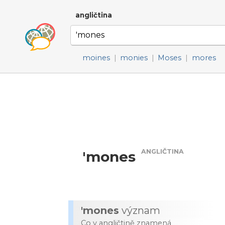
angličtina
moines
|
monies
|
Moses
|
mores
ANGLIČTINA
'mones
'mones
význam
Co v angličtině znamená