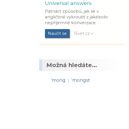
Universal answers
Patnáct způsobů, jak se v
angličtině vykroutit z jakékoliv
nepříjemné konverzace.
Naučit se
15vet.cz »
Možná hledáte...
'mong
'mongst
|