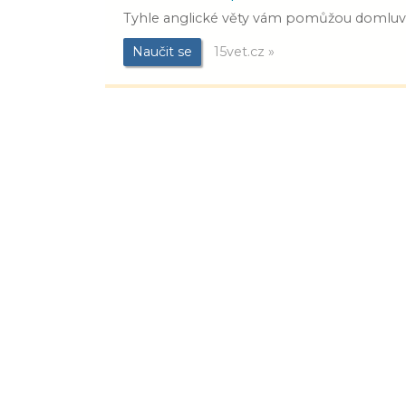
Tyhle anglické věty vám pomůžou domluvit
Naučit se
15vet.cz »