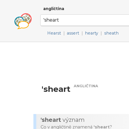
angličtina
Hearst
|
assert
|
hearty
|
sheath
ANGLIČTINA
'sheart
'sheart
význam
Co v angličtině znamená
'sheart
?