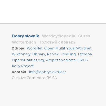
Dobrý slovník
Wordcyclopedia
Gutes
Wörterbuch
Толстый словарь
Zdroje
WordNet
,
Open Multilingual Wordnet
,
Wiktionary
,
Dbnary
,
Panlex
,
FreeLing
,
Tatoeba
,
OpenSubtitles.org
,
Project Syndicate
,
OPUS
,
Kelly Project
Kontakt
info@dobryslovnik.cz
Creative Commons BY-SA