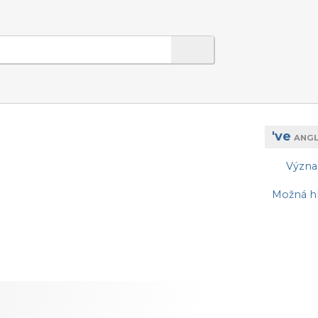
've
ANGL
Význ
Možná hl