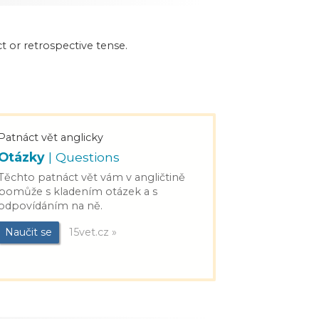
t or retrospective tense.
Patnáct vět anglicky
Otázky
| Questions
Těchto patnáct vět vám v angličtině
pomůže s kladením otázek a s
odpovídáním na ně.
Naučit se
15vet.cz »