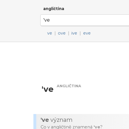
angličtina
ve
|
ove
|
ive
|
eve
ANGLIČTINA
've
've
význam
Co v angličtině znamená
've
?