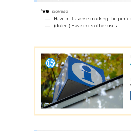
've
sloveso
—
Have in its sense marking the perfec
—
(dialect) Have in its other uses.