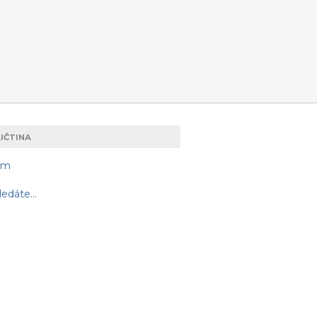
IČTINA
am
edáte...