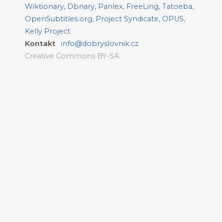
Wiktionary
,
Dbnary
,
Panlex
,
FreeLing
,
Tatoeba
,
OpenSubtitles.org
,
Project Syndicate
,
OPUS
,
Kelly Project
Kontakt
info@dobryslovnik.cz
Creative Commons BY-SA