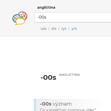
angličtina
uss
|
sts
|
rys
|
yrs
ANGLIČTINA
-00s
-00s
význam
Co v angličtině znamená
-00s
?