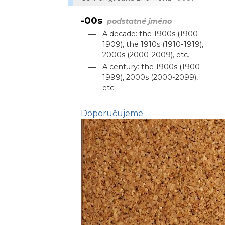
-00s
podstatné jméno
—
A decade: the 1900s (1900-
1909), the 1910s (1910-1919),
2000s (2000-2009), etc.
—
A century: the 1900s (1900-
1999), 2000s (2000-2099),
etc.
Doporučujeme