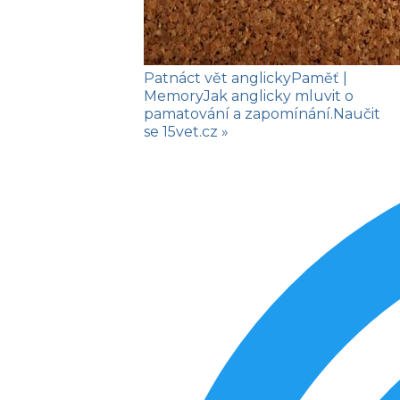
Patnáct vět anglicky
Paměť
|
Memory
Jak anglicky mluvit o
pamatování a zapomínání.
Naučit
se
15vet.cz »