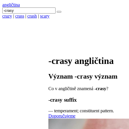
angličtina
crazy
|
crass
|
crash
|
scary
-crasy
angličtina
Význam
-crasy
význam
Co v angličtině znamená
-crasy
?
-crasy
suffix
—
temperament; constituent pattern.
Doporučujeme