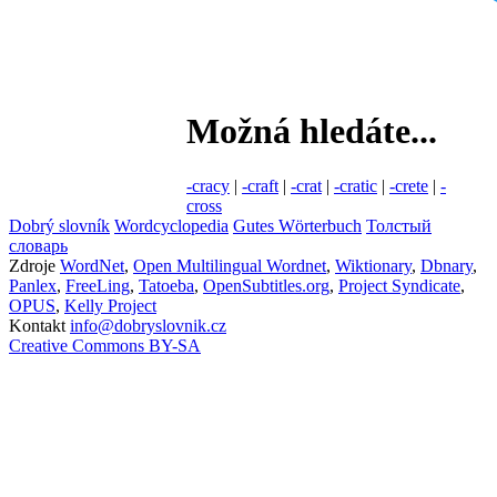
Možná hledáte...
-cracy
|
-craft
|
-crat
|
-cratic
|
-crete
|
-
cross
Dobrý slovník
Wordcyclopedia
Gutes Wörterbuch
Толстый
словарь
Zdroje
WordNet
,
Open Multilingual Wordnet
,
Wiktionary
,
Dbnary
,
Panlex
,
FreeLing
,
Tatoeba
,
OpenSubtitles.org
,
Project Syndicate
,
OPUS
,
Kelly Project
Kontakt
info@dobryslovnik.cz
Creative Commons BY-SA