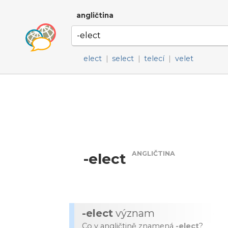
angličtina
elect
|
select
|
telecí
|
velet
ANGLIČTINA
-elect
-elect
význam
Co v angličtině znamená
-elect
?