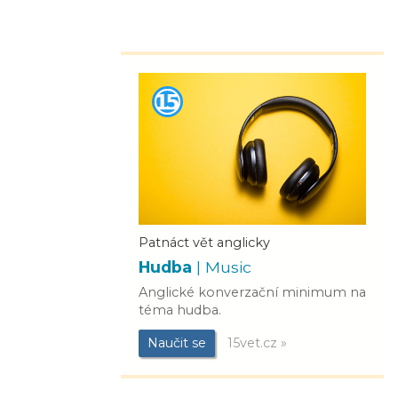
Patnáct vět anglicky
Hudba
| Music
Anglické konverzační minimum na
téma hudba.
Naučit se
15vet.cz »