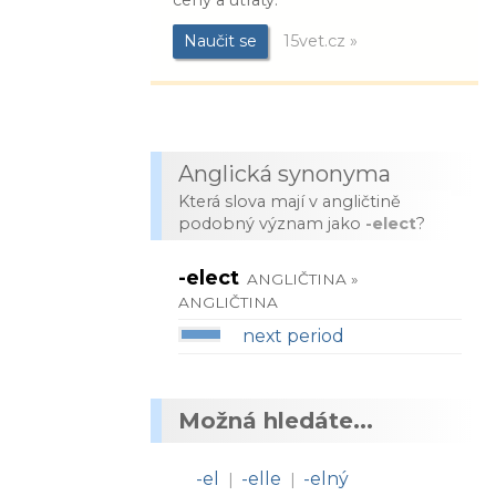
ceny a útraty.
Naučit se
15vet.cz »
Anglická synonyma
Která slova mají v angličtině
podobný význam jako
-elect
?
-elect
ANGLIČTINA »
ANGLIČTINA
next period
Možná hledáte...
-el
-elle
-elný
|
|