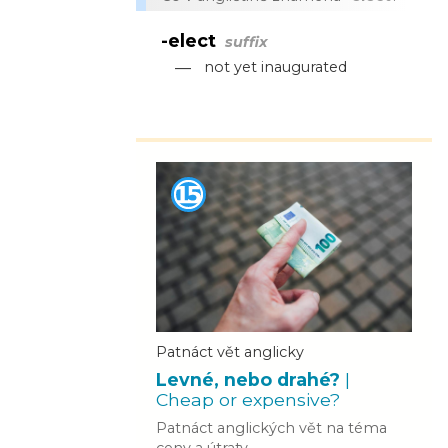
-elect
suffix
—
not yet inaugurated
Patnáct vět anglicky
Levné, nebo drahé?
|
Cheap or expensive?
Patnáct anglických vět na téma