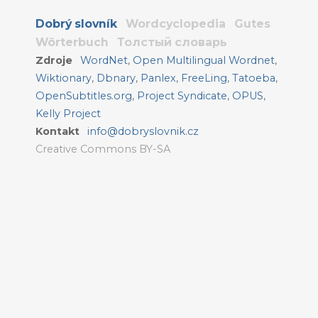
Dobrý slovník
Wordcyclopedia
Gutes
Wörterbuch
Толстый словарь
Zdroje
WordNet
,
Open Multilingual Wordnet
,
Wiktionary
,
Dbnary
,
Panlex
,
FreeLing
,
Tatoeba
,
OpenSubtitles.org
,
Project Syndicate
,
OPUS
,
Kelly Project
Kontakt
info@dobryslovnik.cz
Creative Commons BY-SA