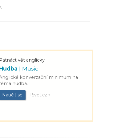
A
Patnáct vět anglicky
Hudba
| Music
Anglické konverzační minimum na
téma hudba.
Naučit se
15vet.cz »