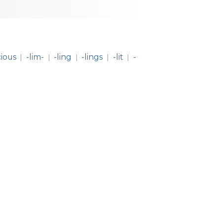
cious
-lim-
-ling
-lings
-lit
-
|
|
|
|
|