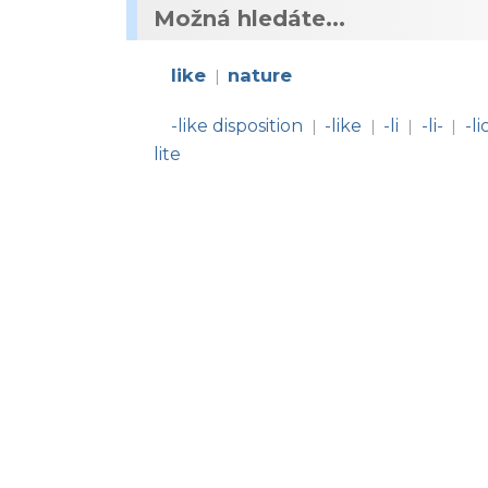
Možná hledáte...
like
nature
|
-like disposition
-like
-li
-li-
-li
|
|
|
|
lite