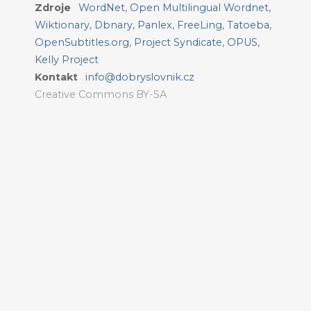
Zdroje
WordNet
,
Open Multilingual Wordnet
,
Wiktionary
,
Dbnary
,
Panlex
,
FreeLing
,
Tatoeba
,
OpenSubtitles.org
,
Project Syndicate
,
OPUS
,
Kelly Project
Kontakt
info@dobryslovnik.cz
Creative Commons BY-SA