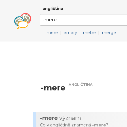
angličtina
mere
|
emery
|
metre
|
merge
ANGLIČTINA
-mere
-mere
význam
Co v angličtině znamená
-mere
?