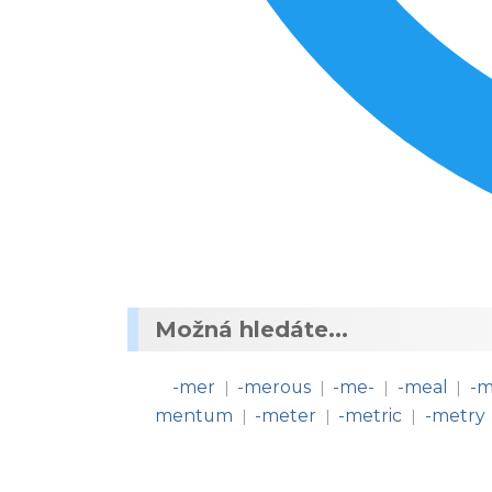
Možná hledáte...
-mer
-merous
-me-
-meal
-m
|
|
|
|
mentum
-meter
-metric
-metry
|
|
|