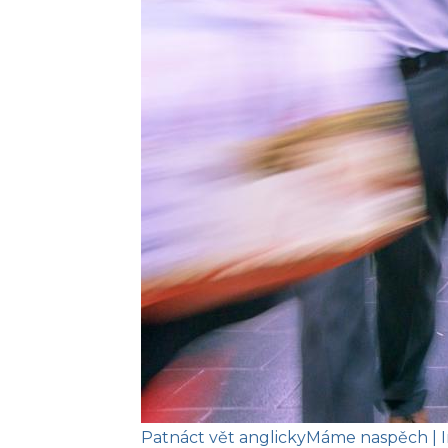
Patnáct vět anglicky
Máme naspěch
| 